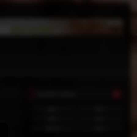
Random videos
0%
0%
0%
0%
100%
0%